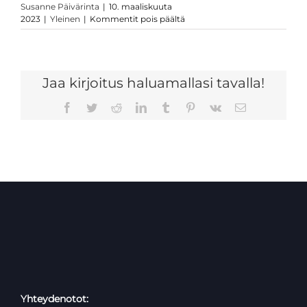
Susanne Päivärinta
|
10. maaliskuuta
artikkelissa
2023
|
Yleinen
|
Kommentit pois päältä
Duunitori
vaalikone
2023
–
Jaa kirjoitus haluamallasi tavalla!
Päivärinta
vastaa
Facebook
Twitter
Reddit
LinkedIn
Tumblr
Pinterest
Vk
Sähköposti
Yhteydenotot: