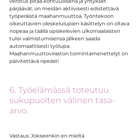
verotus pitää kohtuullisena ja yritykset
pärjäävät, on meidän aktiivisesti edistettävä
työperäistä maahanmuuttoa. Työntekoon
oikeuttavien oleskelulupien käsittelyn on oltava
nopeaa ja täällä opiskelevien ulkomaalaisten
tulisi valmistumisensa jälkeen saada
automaattisesti työlupa.
Maahanmuuttoviraston toimintamenettelyt on
päivitettävä ripeästi
6. Työelämässä toteutuu
sukupuolten välinen tasa-
arvo.
Vastaus: Jokseenkin eri mieltä