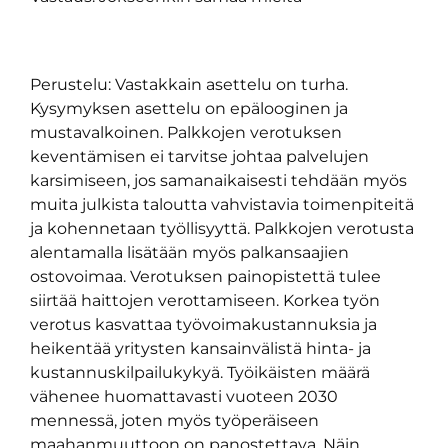
Perustelu: Vastakkain asettelu on turha.
Kysymyksen asettelu on epälooginen ja
mustavalkoinen. Palkkojen verotuksen
keventämisen ei tarvitse johtaa palvelujen
karsimiseen, jos samanaikaisesti tehdään myös
muita julkista taloutta vahvistavia toimenpiteitä
ja kohennetaan työllisyyttä. Palkkojen verotusta
alentamalla lisätään myös palkansaajien
ostovoimaa. Verotuksen painopistettä tulee
siirtää haittojen verottamiseen. Korkea työn
verotus kasvattaa työvoimakustannuksia ja
heikentää yritysten kansainvälistä hinta- ja
kustannuskilpailukykyä. Työikäisten määrä
vähenee huomattavasti vuoteen 2030
mennessä, joten myös työperäiseen
maahanmuuttoon on panostettava. Näin