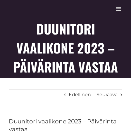
Skip
to
content
DUUNITORI
VAALIKONE 2023 –
PÄIVÄRINTA VASTAA
Edellinen
Seuraava
Duunitori vaalikone 2023 – Päivärinta
vastaa