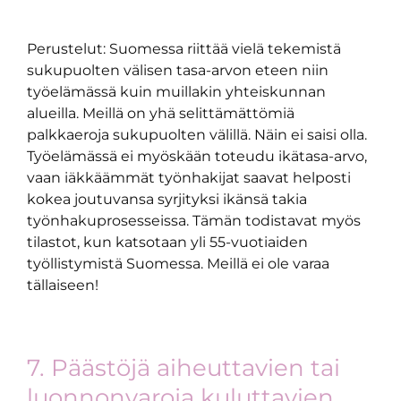
Perustelut: Suomessa riittää vielä tekemistä
sukupuolten välisen tasa-arvon eteen niin
työelämässä kuin muillakin yhteiskunnan
alueilla. Meillä on yhä selittämättömiä
palkkaeroja sukupuolten välillä. Näin ei saisi olla.
Työelämässä ei myöskään toteudu ikätasa-arvo,
vaan iäkkäämmät työnhakijat saavat helposti
kokea joutuvansa syrjityksi ikänsä takia
työnhakuprosesseissa. Tämän todistavat myös
tilastot, kun katsotaan yli 55-vuotiaiden
työllistymistä Suomessa. Meillä ei ole varaa
tällaiseen!
7. Päästöjä aiheuttavien tai
luonnonvaroja kuluttavien