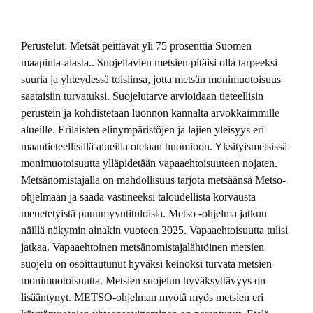
Perustelut: Metsät peittävät yli 75 prosenttia Suomen
maapinta-alasta.. Suojeltavien metsien pitäisi olla tarpeeksi
suuria ja yhteydessä toisiinsa, jotta metsän monimuotoisuus
saataisiin turvatuksi. Suojelutarve arvioidaan tieteellisin
perustein ja kohdistetaan luonnon kannalta arvokkaimmille
alueille. Erilaisten elinympäristöjen ja lajien yleisyys eri
maantieteellisillä alueilla otetaan huomioon. Yksityismetsissä
monimuotoisuutta ylläpidetään vapaaehtoisuuteen nojaten.
Metsänomistajalla on mahdollisuus tarjota metsäänsä Metso-
ohjelmaan ja saada vastineeksi taloudellista korvausta
menetetyistä puunmyyntituloista. Metso -ohjelma jatkuu
näillä näkymin ainakin vuoteen 2025. Vapaaehtoisuutta tulisi
jatkaa. Vapaaehtoinen metsänomistajalähtöinen metsien
suojelu on osoittautunut hyväksi keinoksi turvata metsien
monimuotoisuutta. Metsien suojelun hyväksyttävyys on
lisääntynyt. METSO-ohjelman myötä myös metsien eri