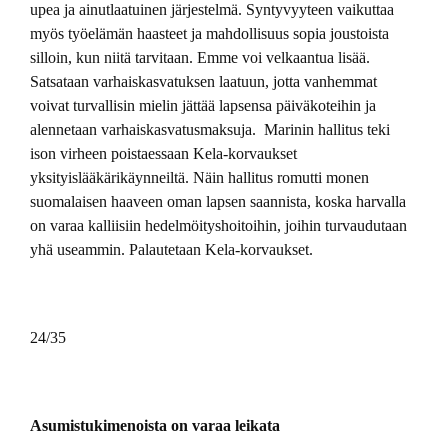
upea ja ainutlaatuinen järjestelmä. Syntyvyyteen vaikuttaa
myös työelämän haasteet ja mahdollisuus sopia joustoista
silloin, kun niitä tarvitaan. Emme voi velkaantua lisää.
Satsataan varhaiskasvatuksen laatuun, jotta vanhemmat
voivat turvallisin mielin jättää lapsensa päiväkoteihin ja
alennetaan varhaiskasvatusmaksuja. Marinin hallitus teki
ison virheen poistaessaan Kela-korvaukset
yksityislääkärikäynneiltä. Näin hallitus romutti monen
suomalaisen haaveen oman lapsen saannista, koska harvalla
on varaa kalliisiin hedelmöityshoitoihin, joihin turvaudutaan
yhä useammin. Palautetaan Kela-korvaukset.
24/35
Asumistukimenoista on varaa leikata