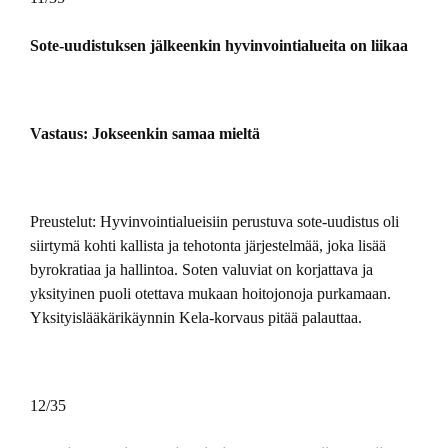
Sote-uudistuksen jälkeenkin hyvinvointialueita on liikaa
Vastaus: Jokseenkin samaa mieltä
Preustelut: Hyvinvointialueisiin perustuva sote-uudistus oli
siirtymä kohti kallista ja tehotonta järjestelmää, joka lisää
byrokratiaa ja hallintoa. Soten valuviat on korjattava ja
yksityinen puoli otettava mukaan hoitojonoja purkamaan.
Yksityislääkärikäynnin Kela-korvaus pitää palauttaa.
12/35