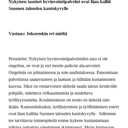
Nykyisen tasoiset hyvinvointipalvelut ovat liian kalliit
Suomen talouden kantokyvylle
Vastaus: Jokseenkin eri mieltä
Perustelut: Nykyisen hyvinvointipalveluiden taso ei ole
ongelma, ne ovat jo nyt monin paikoin ala-arvoiset.
Ongelmia on johtamisessa ja sote-uudistuksessa. Panostetaan
palveluissa saatavuuteen ja laatuun ja hillitään kustannusten
kasvua. Siksi on ensiarvoisen tärkeää saada talous kestävälle
pohjalle, taitettava velkaantumista ja nostettava
työllisyysastetta. Koulutustason on nosto on tärkeää niin
ikään. Kannustinloukut, työllistymisen ja työllistämisen esteet
ovat liian kalliita Suomen talouden kantokyvylle. Jollemme
tee tarvittavia toimenpiteitä emme kykene kustantamaan
julkisia palveluja väestömme ikääntyessä. Myös huutavaan