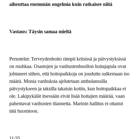
aiheuttaa enemmän ongelmia kuin ratkaisee niitä
Vastaus: Täysin samaa mieltä
Perustelut: Terveydenhoito rämpii kriisissä ja päivystyksissä
on ruuhkaa. Osastojen ja vanhustenhuollon hoitajapula ovat
johtaneet siihen, että hoitopaikkoja on jouduttu sulkemaan iso
määrä. Monia vanhuksia ajelutetaan ambulanssilla
päivystykseen ja taksilla takaisin kotiin, kun hoitopaikkaa ei
ole. Lakipykälät itsessään eivät lisää hoitajien määrää, vaan
pahentavat vanhusten tilannetta. Marinin hallitus ei ottanut
tätä huomioon.
11/35