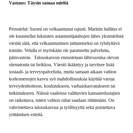
Vastaus: Täysin samaa mieltä
Perustelut: Suomi on velkaantunut rajusti. Marinin hallitus ei
ole kuunnellut lukuisten asiantuntijatahojen lähes yksimielistä
viestiä siitä, että velkaantumisen taittamiseksi on ryhdyttävä
toimiin. Velalla ei myöskään ole parannettu palveluita,
päinvastoin. Talouskasvun ennustetaan lähivuosina olevan
olematonta tai heikkoa. Väestö ikääntyy ja tarvitsee lisää
sosiaali- ja terveyspalveluita, mutta samaan aikaan valtion
korkomenojen kasvu syö mahdollisuuksia käyttää varoja
terveydenhoitoon, koulutukseen, varhaiskasvatukseen tai
tutkimukseen. Näissä vaaleissa valittavien kansanedustajien
on ratkottava, miten valtion rahat saadaan riittämään. On
vahvistettava talouskasvua ja työllisyyttä sekä poistettava
yrittämisen esteitä.