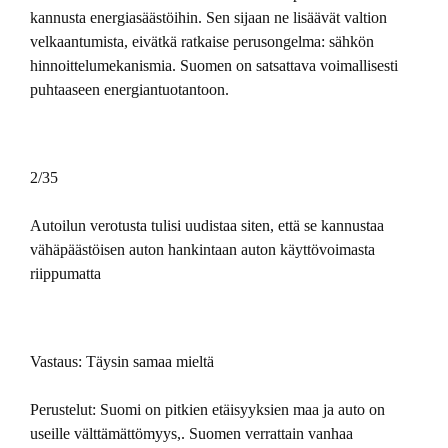
kannusta energiasäästöihin. Sen sijaan ne lisäävät valtion
velkaantumista, eivätkä ratkaise perusongelma: sähkön
hinnoittelumekanismia. Suomen on satsattava voimallisesti
puhtaaseen energiantuotantoon.
2/35
Autoilun verotusta tulisi uudistaa siten, että se kannustaa
vähäpäästöisen auton hankintaan auton käyttövoimasta
riippumatta
Vastaus: Täysin samaa mieltä
Perustelut: Suomi on pitkien etäisyyksien maa ja auto on
useille välttämättömyys,. Suomen verrattain vanhaa