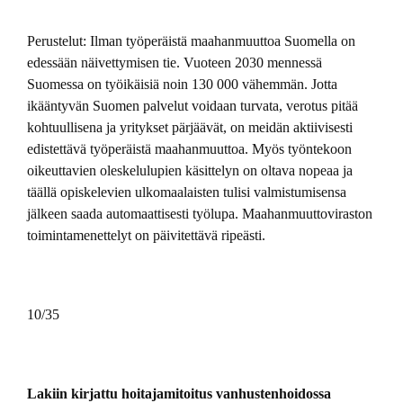
Perustelut: Ilman työperäistä maahanmuuttoa Suomella on
edessään näivettymisen tie. Vuoteen 2030 mennessä
Suomessa on työikäisiä noin 130 000 vähemmän. Jotta
ikääntyvän Suomen palvelut voidaan turvata, verotus pitää
kohtuullisena ja yritykset pärjäävät, on meidän aktiivisesti
edistettävä työperäistä maahanmuuttoa. Myös työntekoon
oikeuttavien oleskelulupien käsittelyn on oltava nopeaa ja
täällä opiskelevien ulkomaalaisten tulisi valmistumisensa
jälkeen saada automaattisesti työlupa. Maahanmuuttoviraston
toimintamenettelyt on päivitettävä ripeästi.
10/35
Lakiin kirjattu hoitajamitoitus vanhustenhoidossa