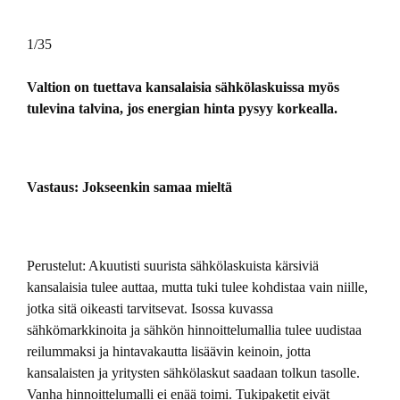
1/35
Valtion on tuettava kansalaisia sähkölaskuissa myös
tulevina talvina, jos energian hinta pysyy korkealla.
Vastaus:
Jokseenkin samaa mieltä
Perustelut: Akuutisti suurista sähkölaskuista kärsiviä
kansalaisia tulee auttaa, mutta tuki tulee kohdistaa vain niille,
jotka sitä oikeasti tarvitsevat. Isossa kuvassa
sähkömarkkinoita ja sähkön hinnoittelumallia tulee uudistaa
reilummaksi ja hintavakautta lisäävin keinoin, jotta
kansalaisten ja yritysten sähkölaskut saadaan tolkun tasolle.
Vanha hinnoittelumalli ei enää toimi. Tukipaketit eivät