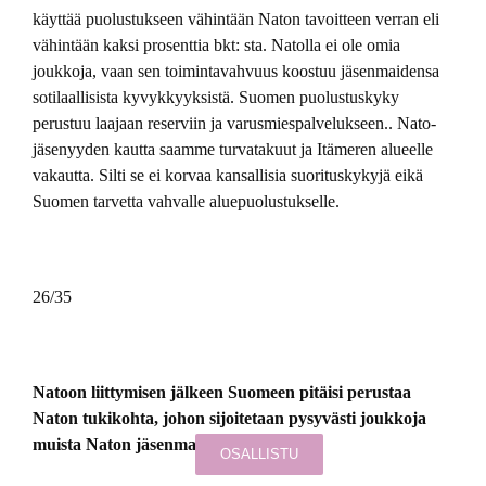
käyttää puolustukseen vähintään Naton tavoitteen verran eli
vähintään kaksi prosenttia bkt: sta. Natolla ei ole omia
joukkoja, vaan sen toimintavahvuus koostuu jäsenmaidensa
sotilaallisista kyvykkyyksistä. Suomen puolustuskyky
perustuu laajaan reserviin ja varusmiespalvelukseen.. Nato-
jäsenyyden kautta saamme turvatakuut ja Itämeren alueelle
vakautta. Silti se ei korvaa kansallisia suorituskykyjä eikä
Suomen tarvetta vahvalle aluepuolustukselle.
26/35
Natoon liittymisen jälkeen Suomeen pitäisi perustaa
Naton tukikohta, johon sijoitetaan pysyvästi joukkoja
muista Naton jäsenmaista
OSALLISTU