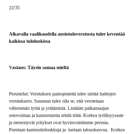
22/35
Alkavalla vaalikaudella ansiotuloverotusta tulee keventää
kaikissa tuloluokissa
Vastaus: Täysin samaa mieltä
Perustelut: Verotuksen painopistettä tulee siirtää haittojen
verotukseen. Suunnan tulee olla se, että verotetaan
vähemmän työtä ja yrittämistä. Lisätään palkansaajan
ostovoimaa ja kannustumia tehdä töitä. Korkea työllisyysaste
ja menestyvät yritykset ovat hyvinvointimme perusta.
Puretaan kannustinloukkuja ja tuetaan talouskasvua. Korkea