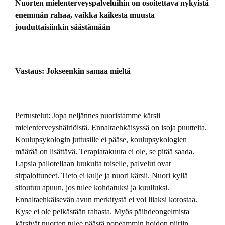
Nuorten mielenterveyspalveluihin on osoitettava nykyistä
enemmän rahaa, vaikka kaikesta muusta
jouduttaisiinkin säästämään
Vastaus: Jokseenkin samaa mieltä
Pertustelut: Jopa neljännes nuoristamme kärsii
mielenterveyshäiriöistä. Ennaltaehkäisyssä on isoja puutteita.
Koulupsykologin juttusille ei pääse, koulupsykologien
määrää on lisättävä. Terapiatakuuta ei ole, se pitää saada.
Lapsia pallotellaan luukulta toiselle, palvelut ovat
sirpaloituneet. Tieto ei kulje ja nuori kärsii. Nuori kyllä
sitoutuu apuun, jos tulee kohdatuksi ja kuulluksi.
Ennaltaehkäisevän avun merkitystä ei voi liiaksi korostaa.
Kyse ei ole pelkästään rahasta. Myös päihdeongelmista
kärsivät nuorten tulee päästä nopeammin hoidon piiriin.