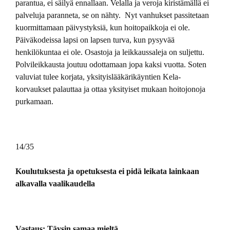
parantua, ei säilyä ennallaan. Velalla ja veroja kiristämällä ei
palveluja paranneta, se on nähty. Nyt vanhukset passitetaan
kuormittamaan päivystyksiä, kun hoitopaikkoja ei ole.
Päiväkodeissa lapsi on lapsen turva, kun pysyvää
henkilökuntaa ei ole. Osastoja ja leikkaussaleja on suljettu.
Polvileikkausta joutuu odottamaan jopa kaksi vuotta. Soten
valuviat tulee korjata, yksityislääkärikäyntien Kela-
korvaukset palauttaa ja ottaa yksityiset mukaan hoitojonoja
purkamaan.
14/35
Koulutuksesta ja opetuksesta ei pidä leikata lainkaan
alkavalla vaalikaudella
Vastaus: Täysin samaa mieltä