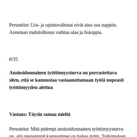
Perustelut:
Ura- ja opintovalinnat eivät aina osu nappiin.
Annetaan mahdollisuus vaihtaa alaa ja lisäoppia.
8/35
Ansiosidonnainen työttömyysturva on porrastettava
siten, että se kannustaa vastaanottamaan työtä nopeasti
työttömyyden alettua
Vastaus: Täysin samaa mieltä
Perustelut: Mitä pidempi ansiosidonnainen työttömyysturva
on, sitä pienemmät kannustimet on hakea työtä. Tutkimukset