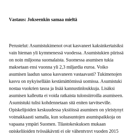
Vastaus: Jokseenkin samaa mieltä
Perustelut: Asumistukimenot ovat kasvaneet kaksinkertaisiksi
vain hieman yli kymmenessä vuodessa. Asumistukien piirissä
on noin miljoona suomalaista. Suomessa asumisen tukia
maksetaan ensi vuonna yli 2,3 miljardia euroa. Voiko
asumisen laadun sanoa kasvaneen vastaavasti? Tukimenojen
kasvu on nykyisellään kestämättömissä uomissa. Asumistuki
nostaa vuokrien tasoa ja lisää kannustinloukkuja. Lisäksi
asumisen kalleutta ei voida ratkaista tulonsiirroilla asumiseen.
Asumistuki tulisi kohdennetaan sitä eniten tarvitseville.
Opiskelijoiden keskuudessa yksiöissä asuminen on yleistynyt
voimakkaasti samalla, kun soluasuntojen asumispaikkoja on
vapaana ympäri Suomen. Tilastokeskuksen mukaan
opiskelijoiden työssäkäynti ei ole vähentynyt vuoden 2015