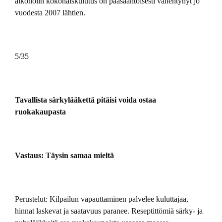
alkoholin kokonaiskulutus on pääsääntöisesti vähentynyt jo
vuodesta 2007 lähtien.
5/35
Tavallista särkylääkettä pitäisi voida ostaa
ruokakaupasta
Vastaus: Täysin samaa mieltä
Perustelut: Kilpailun vapauttaminen palvelee kuluttajaa,
hinnat laskevat ja saatavuus paranee. Reseptittömiä särky- ja