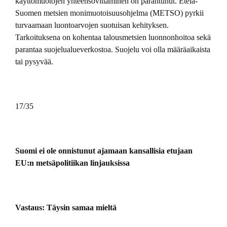
käyttömuotojen yhteensovittaminen on parantunut. Etelä-
Suomen metsien monimuotoisuusohjelma (METSO) pyrkii
turvaamaan luontoarvojen suotuisan kehityksen.
Tarkoituksena on kohentaa talousmetsien luonnonhoitoa sekä
parantaa suojelualueverkostoa. Suojelu voi olla määräaikaista
tai pysyvää.
17/35
Suomi ei ole onnistunut ajamaan kansallisia etujaan
EU:n metsäpolitiikan linjauksissa
Vastaus: Täysin samaa mieltä