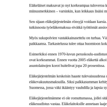
Eläkeläiset maksavat jo nyt korkeampaa tuloveroa kui
miinusmerkkinen – varsinkin, kun leikkaus lisäisi mon
Sen sijaan eläkejärjestelmän rönsyjä voidaan karsia. 
tutkinnosta työeläkemaksua eivätkä työttömät ansio
Myös sukupolvien vastakkainasettelu on turhaa. Väit
paikkaansa. Tarkastelussa tulee ottaa huomioon kok
Esimerkiksi ennen 1970-luvun peruskoulu-uudistusta
ovat korkeammat. Ennen vuotta 2005 eläkettä alkoi 
asuntolainojen korot huitelivat jopa 20 prosentissa.
Eläkejärjestelmän keskeisin haaste tulevaisuudessa on
eläkevakuutusmaksuilla. Siksi palkkasumman kehitys
Suomessa, jossa väki ikääntyy vauhdilla ja lapsia s
Eläkejärjestelmämme ei ole romuttumassa, jollei sitä
eläkeuudistus vastaa. Eläkelaitoksille annetaan laaj