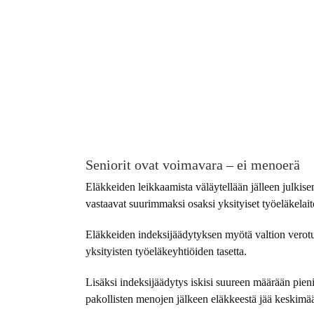
Seniorit ovat voimavara – ei menoerä
Eläkkeiden leikkaamista väläytellään jälleen julkise
vastaavat suurimmaksi osaksi yksityiset työeläkelaito
Eläkkeiden indeksijäädytyksen myötä valtion verotul
yksityisten työeläkeyhtiöiden tasetta.
Lisäksi indeksijäädytys iskisi suureen määrään pi
pakollisten menojen jälkeen eläkkeestä jää keskimäär