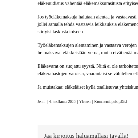
eläkeuudistus vähentää eläkemaksurasitusta erityises
Jos työeläkemaksuja halutaan alentaa ja vastaavasti 
jollei samalla tehdä vastaavia leikkauksia eläkemen
siirtyisi taskusta toiseen.
Työeläkemaksujen alentaminen ja vastaava verojen kor
he maksavat eläkkeistään veroa, mutta eivät enää 
Eläkevarat on suojattu syystä. Niitä ei ole tarkoitet
eläkerahastojen varoista, vaarantaisi se vähitellen e
Ja muistakaa: eläkeläiset kyllä osallistuvat yhtei
artikkel
Jenni
|
4. kesäkuuta 2026
|
Yleinen
|
Kommentit pois päältä
Seniorit
ovat
voimav
–
ei
Jaa kirjoitus haluamallasi tavalla!
menoer