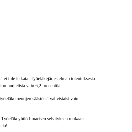
 ei tule leikata. Työeläkejärjestelmän toteutuksesta
ion budjetista vain 6,2 prosenttia.
työeläkemenojen säästöstä vahvistaisi vain
. Työeläkeyhtiö Ilmarisen selvityksen mukaan
kata!