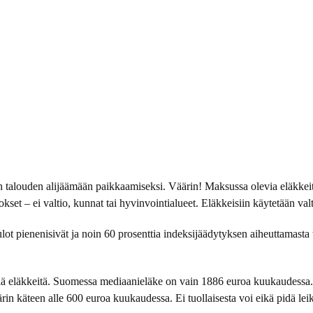
n talouden alijäämään paikkaamiseksi. Väärin! Maksussa olevia eläkkeitä
kset – ei valtio, kunnat tai hyvinvointialueet. Eläkkeisiin käytetään valt
ot pienenisivät ja noin 60 prosenttia indeksijäädytyksen aiheuttamasta 
eniä eläkkeitä. Suomessa mediaanieläke on vain 1886 euroa kuukaudessa
in käteen alle 600 euroa kuukaudessa. Ei tuollaisesta voi eikä pidä lei