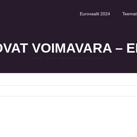
Eurovaalit 2024
Teemat
OVAT VOIMAVARA – 
Etusivu
Yleinen
Seniorit ovat voimavara – ei menoerä