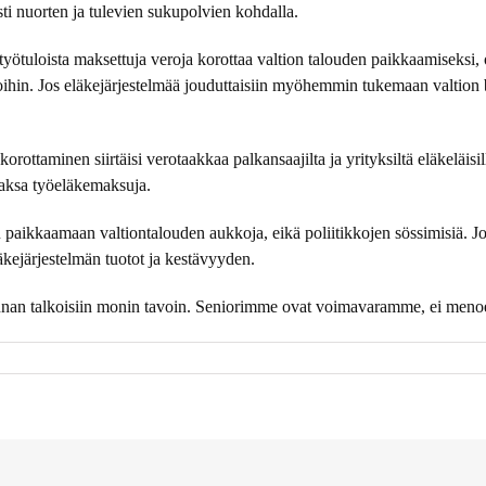
ti nuorten ja tulevien sukupolvien kohdalla.
työtuloista maksettuja veroja korottaa valtion talouden paikkaamiseksi, o
oihin. Jos eläkejärjestelmää jouduttaisiin myöhemmin tukemaan valtion 
ottaminen siirtäisi verotaakkaa palkansaajilta ja yrityksiltä eläkeläisi
maksa työeläkemaksuja.
tu paikkaamaan valtiontalouden aukkoja, eikä poliitikkojen sössimisiä. Jo
läkejärjestelmän tuotot ja kestävyyden.
skunnan talkoisiin monin tavoin. Seniorimme ovat voimavaramme, ei meno
issa
ara
ä