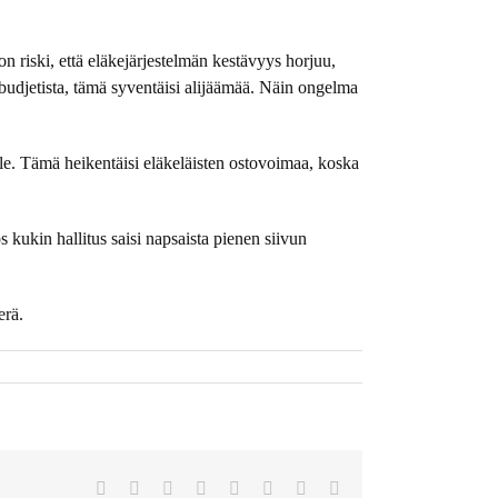
n riski, että eläkejärjestelmän kestävyys horjuu,
budjetista, tämä syventäisi alijäämää. Näin ongelma
lle. Tämä heikentäisi eläkeläisten ostovoimaa, koska
s kukin hallitus saisi napsaista pienen siivun
erä.
Facebook
Twitter
Reddit
LinkedIn
Tumblr
Pinterest
Vk
Sähköposti