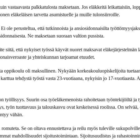
n vastaavasta palkkatulosta maksetaan. Jos eläkkeitä leikattaisiin, lopp
en eläkeläisen tarvetta asumistuelle ja muille tulonsiirroille.
Ei ole perusteltua, että tutkinnoista ja ansiosidonnaisilta työttömyysjaks
sidonnaisesta. Ne maksetaan suoraan valtion pussista.
e siitä, että nykyiset työssä käyvät nuoret maksavat eläkejärjestelmän
onaisveroaste ja yhteiskunnan tarjoamat etuudet.
 oppikoulu oli maksullinen. Nykyään korkeakouluopiskelijoita tuetaan 
karttua tehdystä työstä vasta 23-vuotiaana, nykyisin jo 17-vuotiaasta
 työllisyys. Suurin osa työeläkemenoista rahoitetaan työntekijöiltä ja ty
, työn tuottavuus ja talouskasvu ovat keskeisessä roolissa. On selvää
yntyy vähän.
 romuteta. Se on oltava ennustettava ja reilu myös tuleville sukupolvil
emmat mahdollisuudet sijoitustoimintaan. Sijoitusuudistus ja rahastoinni