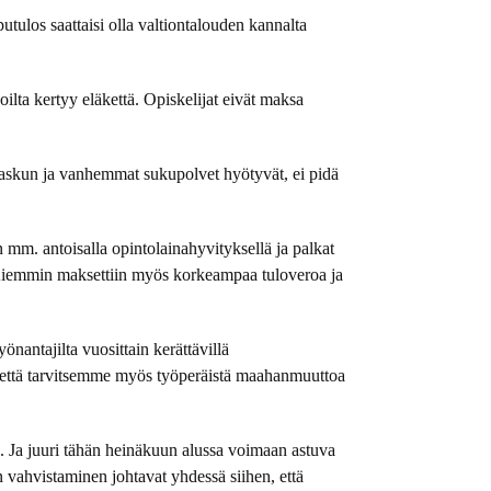
utulos saattaisi olla valtiontalouden kannalta
oilta kertyy eläkettä. Opiskelijat eivät maksa
 laskun ja vanhemmat sukupolvet hyötyvät, ei pidä
mm. antoisalla opintolainahyvityksellä ja palkat
. Aiemmin maksettiin myös korkeampaa tuloveroa ja
önantajilta vuosittain kerättävillä
, että tarvitsemme myös työperäistä maahanmuuttoa
le. Ja juuri tähän heinäkuun alussa voimaan astuva
n vahvistaminen johtavat yhdessä siihen, että