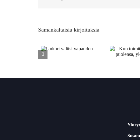
Samankaltaisia kirjoituksia
Kun toimittaja
Unkari valitsi
Pe
valitsee puolensa,
vapauden
yleisö häviää
Yhtey
Susann