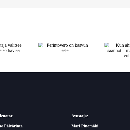
Kun ahneus
rintövero on
korvaa säännöt –
le
kasvun este
maailma jaetaan
voimalla
denotot:
Avustaja:
e Päivärinta
Mari Pinomäki