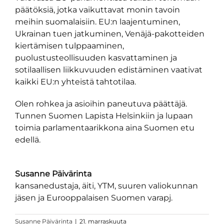
päätöksiä, jotka vaikuttavat monin tavoin
meihin suomalaisiin. EU:n laajentuminen,
Ukrainan tuen jatkuminen, Venäjä-pakotteiden
kiertämisen tulppaaminen,
puolustusteollisuuden kasvattaminen ja
sotilaallisen liikkuvuuden edistäminen vaativat
kaikki EU:n yhteistä tahtotilaa.
Olen rohkea ja asioihin paneutuva päättäjä.
Tunnen Suomen Lapista Helsinkiin ja lupaan
toimia parlamentaarikkona aina Suomen etu
edellä.
Susanne Päivärinta
kansanedustaja, äiti, YTM, suuren valiokunnan
jäsen ja Eurooppalaisen Suomen varapj.
Susanne Päivärinta
|
21. marraskuuta