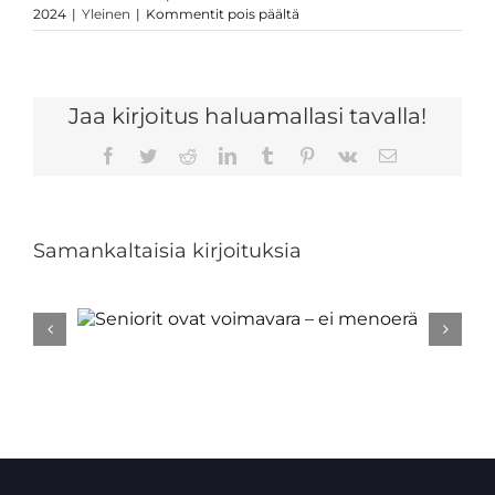
artikkelissa
2024
|
Yleinen
|
Kommentit pois päältä
Olen
ehdolla
eurovaaleissa!
Jaa kirjoitus haluamallasi tavalla!
Facebook
Twitter
Reddit
LinkedIn
Tumblr
Pinterest
Vk
Sähköposti
Samankaltaisia kirjoituksia
ara –
Unkari
vap