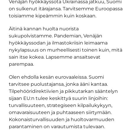
Venäjän hyökkäyssota Ukrainassa jatkuu, Suomi
on sulkenut itärajansa. Tarvitsemme Euroopassa
toisiamme kipeämmin kuin koskaan.
Äitinä kannan huolta nuorista
sukupolvistamme. Pandemian, Venäjän
hyökkäyssodan ja ilmastokriisin leimaama
nykylapsuus on murheellisesti toinen kuin, mitä
sain itse kokea. Lapsemme ansaitsevat
parempaa.
Olen ehdolla kesän eurovaaleissa. Suomi
tarvitsee puolustajansa, jonka ääni kantaa.
Tilpehööridirektiivien ja pikkutarkan sääntelyn
sijaan EU:n tulee keskittyä suurin linjoihin:
turvallisuuteen, strategiseen kilpailukykyyn,
omavaraisuuteen ja puhtaaseen siirtymään.
Kokonaisturvallisuuden ja huoltovarmuuden
parantaminen on varautumista tulevaan.