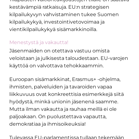
kestävämpiä ratkaisuja. EU:n strategisen
kilpailukyvyn vahvistaminen tukee Suomen
kilpailukykyä, investointivetovoimaa ja
vientikilpailukykyä sisämarkkinoilla.
Menestystä ja vakautta!
Jäsenmaiden on otettava vastuu omista
veloistaan ja julkisesta taloudestaan. EU-varojen
käyttöä on valvottava tehokkaammin.
Euroopan sisämarkkinat, Erasmus+ -ohjelma,
ihmisten, palveluiden ja tavaroiden vapaa
liikkuvuus ovat konkreettisia esimerkkejä siitä
hyödystä, minkä unionin jäsenenä saamme.
Mutta ilman vakautta ja rauhaa meillä ei ole
paljoakaan. On puolustettava vapautta,
demokratiaa ja ihmisoikeuksia!
Tulevassa EU-parlamentissa tullaan tekemään