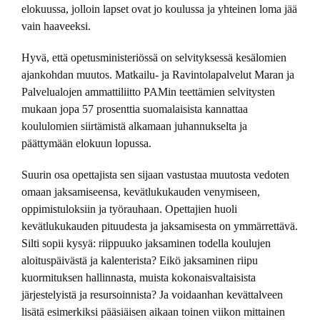
elokuussa, jolloin lapset ovat jo koulussa ja yhteinen loma jää
vain haaveeksi.
Hyvä, että opetusministeriössä on selvityksessä kesälomien
ajankohdan muutos. Matkailu- ja Ravintolapalvelut Maran ja
Palvelualojen ammattiliitto PAMin teettämien selvitysten
mukaan jopa 57 prosenttia suomalaisista kannattaa
koululomien siirtämistä alkamaan juhannukselta ja
päättymään elokuun lopussa.
Suurin osa opettajista sen sijaan vastustaa muutosta vedoten
omaan jaksamiseensa, kevätlukukauden venymiseen,
oppimistuloksiin ja työrauhaan. Opettajien huoli
kevätlukukauden pituudesta ja jaksamisesta on ymmärrettävä.
Silti sopii kysyä: riippuuko jaksaminen todella koulujen
aloituspäivästä ja kalenterista? Eikö jaksaminen riipu
kuormituksen hallinnasta, muista kokonaisvaltaisista
järjestelyistä ja resursoinnista? Ja voidaanhan kevättalveen
lisätä esimerkiksi pääsiäisen aikaan toinen viikon mittainen