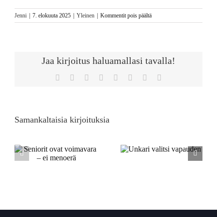
artikkelissa
Jenni
|
7. elokuuta 2025
|
Yleinen
|
Kommentit pois päältä
Siirretään
koulujen
alku
syyskuulle
Jaa kirjoitus haluamallasi tavalla!
Facebook
Twitter
Reddit
LinkedIn
Tumblr
Pinterest
Vk
Sähköposti
Samankaltaisia kirjoituksia
Kun toimittaja
Unkari valitsi
valitsee
i
vapauden
puolensa, yleisö
häviää