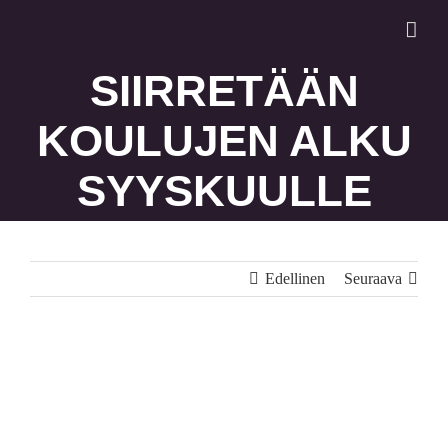
Skip
to
content
SIIRRETÄÄN
KOULUJEN ALKU
SYYSKUULLE
Edellinen
Seuraava
Katso
kuvaa
isompana