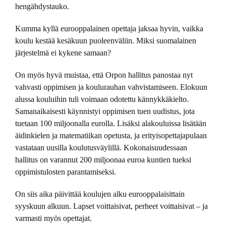
hengähdystauko.
Kumma kyllä eurooppalainen opettaja jaksaa hyvin, vaikka
koulu kestää kesäkuun puoleenväliin. Miksi suomalainen
järjestelmä ei kykene samaan?
On myös hyvä muistaa, että Orpon hallitus panostaa nyt
vahvasti oppimisen ja koulurauhan vahvistamiseen. Elokuun
alussa kouluihin tuli voimaan odotettu kännykkäkielto.
Samanaikaisesti käynnistyi oppimisen tuen uudistus, jota
tuetaan 100 miljoonalla eurolla. Lisäksi alakouluissa lisätään
äidinkielen ja matematiikan opetusta, ja erityisopettajapulaan
vastataan uusilla koulutusväylillä. Kokonaisuudessaan
hallitus on varannut 200 miljoonaa euroa kuntien tueksi
oppimistulosten parantamiseksi.
On siis aika päivittää koulujen alku eurooppalaisittain
syyskuun alkuun. Lapset voittaisivat, perheet voittaisivat – ja
varmasti myös opettajat.