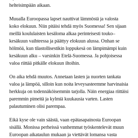
helteisimpään aikaan.
Muualla Euroopassa lapset nauttivat lämmöstä ja valosta
koko elokuun. Niin pitäisi tehdä myös Suomessa! Sen sijaan
meillä koululaisten kesäloma alkaa perinteisesti touko–
kesäkuun vaihteessa ja päättyy elokuun alussa. Onhan se
hölmöä, kun tilastollisestikin loppukesä on lämpimämpi kuin
kesäkuun alku – varsinkin Etelä-Suomessa. Ja pohjoisessa
valoa riittää pitkälle elokuun iltoihin.
On aika tehdä muutos. Annetaan lasten ja nuorten tankata
valoa ja lämpöä, silloin kun noita leveysasteemme harvinaisia
herkkuja on todennäköisemmin tarjolla. Näin energiaa riittäisi
paremmin pimeitä ja kylmiä kuukausia varten. Lasten
palautuminen olisi parempaa.
Eikä kyse ole vain säästä, vaan epätasapainosta Euroopan
sisällä. Monissa perheissä vanhemmat työskentelevät muun
Euroopan aikataulun mukaan ja viettävät lomansa vasta