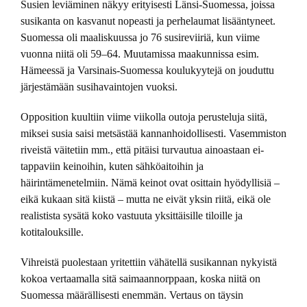
Susien leviäminen näkyy erityisesti Länsi-Suomessa, joissa
susikanta on kasvanut nopeasti ja perhelaumat lisääntyneet.
Suomessa oli maaliskuussa jo 76 susireviiriä, kun viime
vuonna niitä oli 59–64. Muutamissa maakunnissa esim.
Hämeessä ja Varsinais-Suomessa koulukyytejä on jouduttu
järjestämään susihavaintojen vuoksi.
Opposition kuultiin viime viikolla outoja perusteluja siitä,
miksei susia saisi metsästää kannanhoidollisesti. Vasemmiston
riveistä väitetiin mm., että pitäisi turvautua ainoastaan ei-
tappaviin keinoihin, kuten sähköaitoihin ja
häirintämenetelmiin. Nämä keinot ovat osittain hyödyllisiä –
eikä kukaan sitä kiistä – mutta ne eivät yksin riitä, eikä ole
realistista sysätä koko vastuuta yksittäisille tiloille ja
kotitalouksille.
Vihreistä puolestaan yritettiin vähätellä susikannan nykyistä
kokoa vertaamalla sitä saimaannorppaan, koska niitä on
Suomessa määrällisesti enemmän. Vertaus on täysin