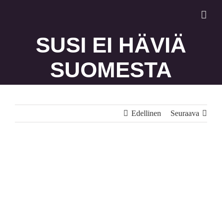
Skip
to
content
SUSI EI HÄVIÄ
SUOMESTA
Edellinen
Seuraava
Katso
kuvaa
isompana