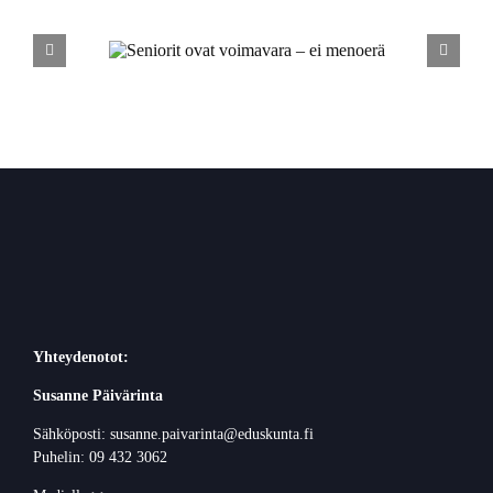
voimavara
U
erä
Yhteydenotot:
Susanne Päivärinta
Sähköposti: susanne.paivarinta@eduskunta.fi
Puhelin: 09 432 3062