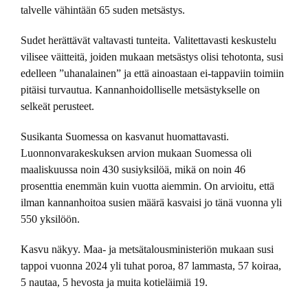
talvelle vähintään 65 suden metsästys.
Sudet herättävät valtavasti tunteita. Valitettavasti keskustelu
vilisee väitteitä, joiden mukaan metsästys olisi tehotonta, susi
edelleen ”uhanalainen” ja että ainoastaan ei-tappaviin toimiin
pitäisi turvautua. Kannanhoidolliselle metsästykselle on
selkeät perusteet.
Susikanta Suomessa on kasvanut huomattavasti.
Luonnonvarakeskuksen arvion mukaan Suomessa oli
maaliskuussa noin 430 susiyksilöä, mikä on noin 46
prosenttia enemmän kuin vuotta aiemmin. On arvioitu, että
ilman kannanhoitoa susien määrä kasvaisi jo tänä vuonna yli
550 yksilöön.
Kasvu näkyy. Maa- ja metsätalousministeriön mukaan susi
tappoi vuonna 2024 yli tuhat poroa, 87 lammasta, 57 koiraa,
5 nautaa, 5 hevosta ja muita kotieläimiä 19.