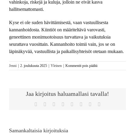
vahinkoja, riskejä ja kuluja, jolloin ne eivät kasva
hallitsemattomasti.
Kyse ei ole suden hävittämisestä, vaan vastuullisesta
kannanhoidosta. Kiintiöt on määriteltävä varovasti,
geneettinen monimuotoisuus turvattava ja vaikutuksia
seurattava vuosittain. Kannanhoito toimii vain, jos se on
läpinäkyvää, vastuullista ja paikallisyhteisöt otetaan mukaan.
artikkelissa
Jenni
|
2. joulukuuta 2025
|
Yleinen
|
Kommentit pois päältä
Susi
ei
häviä
Suomesta
Jaa kirjoitus haluamallasi tavalla!
Facebook
Twitter
Reddit
LinkedIn
Tumblr
Pinterest
Vk
Sähköposti
Samankaltaisia kirjoituksia