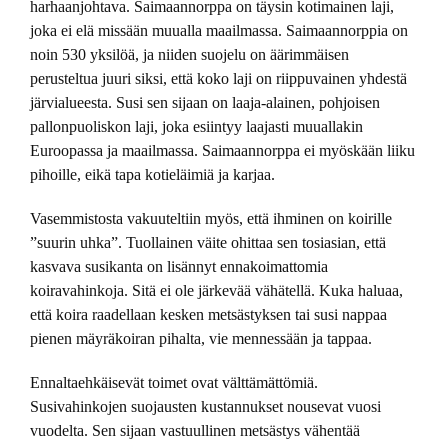
harhaanjohtava. Saimaannorppa on täysin kotimainen laji,
joka ei elä missään muualla maailmassa. Saimaannorppia on
noin 530 yksilöä, ja niiden suojelu on äärimmäisen
perusteltua juuri siksi, että koko laji on riippuvainen yhdestä
järvialueesta. Susi sen sijaan on laaja-alainen, pohjoisen
pallonpuoliskon laji, joka esiintyy laajasti muuallakin
Euroopassa ja maailmassa. Saimaannorppa ei myöskään liiku
pihoille, eikä tapa kotieläimiä ja karjaa.
Vasemmistosta vakuuteltiin myös, että ihminen on koirille
”suurin uhka”. Tuollainen väite ohittaa sen tosiasian, että
kasvava susikanta on lisännyt ennakoimattomia
koiravahinkoja. Sitä ei ole järkevää vähätellä. Kuka haluaa,
että koira raadellaan kesken metsästyksen tai susi nappaa
pienen mäyräkoiran pihalta, vie mennessään ja tappaa.
Ennaltaehkäisevät toimet ovat välttämättömiä.
Susivahinkojen suojausten kustannukset nousevat vuosi
vuodelta. Sen sijaan vastuullinen metsästys vähentää