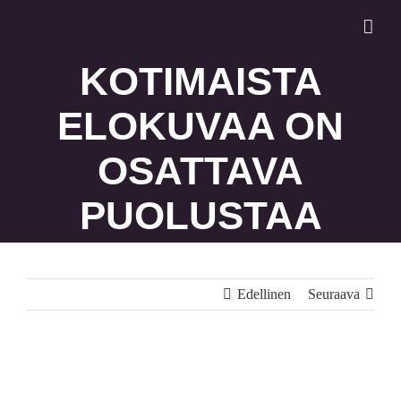
Skip
to
content
KOTIMAISTA
ELOKUVAA ON
OSATTAVA
PUOLUSTAA
Edellinen
Seuraava
Katso
kuvaa