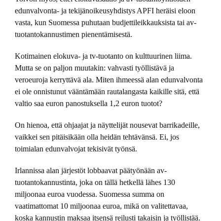
edunvalvonta- ja tekijänoikeusyhdistys APFI heräisi eloon
vasta, kun Suomessa puhutaan budjettileikkauksista tai av-
tuotantokannustimen pienentämisestä.
Kotimainen elokuva- ja tv-tuotanto on kulttuurinen liima.
Mutta se on paljon muutakin: vahvasti työllistävä ja
veroeuroja kerryttävä ala. Miten ihmeessä alan edunvalvonta
ei ole onnistunut vääntämään rautalangasta kaikille sitä, että
valtio saa euron panostuksella 1,2 euron tuotot?
On hienoa, että ohjaajat ja näyttelijät nousevat barrikadeille,
vaikkei sen pitäisikään olla heidän tehtävänsä. Ei, jos
toimialan edunvalvojat tekisivät työnsä.
Irlannissa alan järjestöt lobbaavat päätyönään av-
tuotantokannustinta, joka on tällä hetkellä lähes 130
miljoonaa euroa vuodessa. Suomessa summa on
vaatimattomat 10 miljoonaa euroa, mikä on valitettavaa,
koska kannustin maksaa itsensä reilusti takaisin ja työllistää.