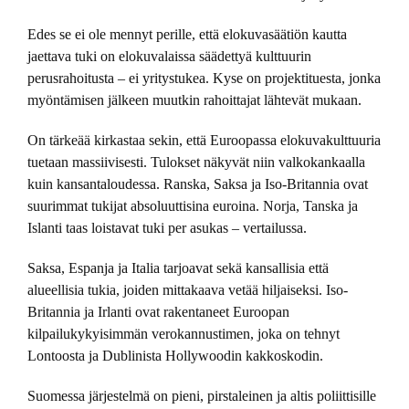
Edes se ei ole mennyt perille, että elokuvasäätiön kautta
jaettava tuki on elokuvalaissa säädettyä kulttuurin
perusrahoitusta – ei yritystukea. Kyse on projektituesta, jonka
myöntämisen jälkeen muutkin rahoittajat lähtevät mukaan.
On tärkeää kirkastaa sekin, että Euroopassa elokuvakulttuuria
tuetaan massiivisesti. Tulokset näkyvät niin valkokankaalla
kuin kansantaloudessa. Ranska, Saksa ja Iso-Britannia ovat
suurimmat tukijat absoluuttisina euroina. Norja, Tanska ja
Islanti taas loistavat tuki per asukas – vertailussa.
Saksa, Espanja ja Italia tarjoavat sekä kansallisia että
alueellisia tukia, joiden mittakaava vetää hiljaiseksi. Iso-
Britannia ja Irlanti ovat rakentaneet Euroopan
kilpailukykyisimmän verokannustimen, joka on tehnyt
Lontoosta ja Dublinista Hollywoodin kakkoskodin.
Suomessa järjestelmä on pieni, pirstaleinen ja altis poliittisille