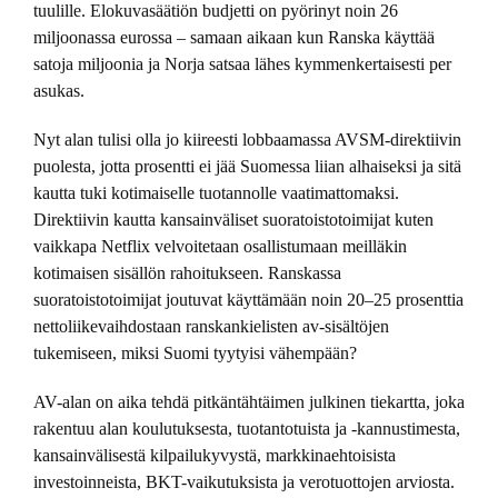
tuulille. Elokuvasäätiön budjetti on pyörinyt noin 26
miljoonassa eurossa – samaan aikaan kun Ranska käyttää
satoja miljoonia ja Norja satsaa lähes kymmenkertaisesti per
asukas.
Nyt alan tulisi olla jo kiireesti lobbaamassa AVSM-direktiivin
puolesta, jotta prosentti ei jää Suomessa liian alhaiseksi ja sitä
kautta tuki kotimaiselle tuotannolle vaatimattomaksi.
Direktiivin kautta kansainväliset suoratoistotoimijat kuten
vaikkapa Netflix velvoitetaan osallistumaan meilläkin
kotimaisen sisällön rahoitukseen. Ranskassa
suoratoistotoimijat joutuvat käyttämään noin 20–25 prosenttia
nettoliikevaihdostaan ranskankielisten av-sisältöjen
tukemiseen, miksi Suomi tyytyisi vähempään?
AV-alan on aika tehdä pitkäntähtäimen julkinen tiekartta, joka
rakentuu alan koulutuksesta, tuotantotuista ja -kannustimesta,
kansainvälisestä kilpailukyvystä, markkinaehtoisista
investoinneista, BKT-vaikutuksista ja verotuottojen arviosta.