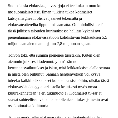
Suomalaisia elokuvia- ja tv-sarjoja ei tee kukaan muu kuin
me suomalaiset itse. Ilman julkista tukea kotimaiset
katsojamagneetit olisivat jääneet tekemättä ja
elokuvateattereilta lipputulot saamatta. On lohdullista, että
tässä julkisen talouden kurimuksessa hallitus kykeni nyt
pienentämään elokuvasäätiöön kohdistuvan leikkauksen 5,5
miljoonaan aiemman linjatun 7,8 miljoonan sijaan.
Toivon toki, että summa pienenee tuostakin. Kuten olen
aiemmin julkisesti todennut: ymmärrän ne
kerrannaisvaikutukset ja iskut, mitä leikkauksista alalle seuraa
ja niistä olen puhunut. Samaan hengenvetoon voi kysyä,
tuleeko kaikki leikkaukset kohdentaa sisältöihin, olisiko tässä
elokuvasäätiön syytä tarkastella kriittisesti myös omaa
kulurakennettaan ja eri tukimuotoja? Kotimaiset tv-sarjat
saavat suhteellisen vähän tai ei ollenkaan tukea ja nekin ovat
osa kotimaista kulttuuria.
Toivon myös, ettei elokuvasäätiö ja av-tuotantoyhtiöiden