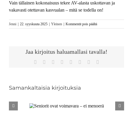
Vain tällainen kokonaisuus tekee AV-alasta uskottavan ja
vakavasti otettavan kasvualan – mitä se todella on!
artikkelissa
Jenni
|
22. syyskuuta 2025
|
Yleinen
|
Kommentit pois päältä
Kotimaista
elokuvaa
on
osattava
Jaa kirjoitus haluamallasi tavalla!
puolustaa
Facebook
Twitter
Reddit
LinkedIn
Tumblr
Pinterest
Vk
Sähköposti
Samankaltaisia kirjoituksia
voimavara
U
erä