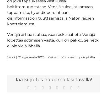
on joka tapauksessa vastuussa
holtittomuudestaan. Venäjä tulee jatkamaan
tappamista, hybridioperointiaan,
disinformaation tuuttaamista ja Naton rajojen
koettelemista.
Venäjä ei hae rauhaa, vaan eskalaatiota. Venäjä
lopettaa sotimisen vasta, kun on pakko. Se hetki
ei ole vielä lähellä.
artikkeli
Jenni
|
12. syyskuuta 2025
|
Yleinen
|
Kommentit pois päältä
Venäjä
iskee
joka
suunnas
Jaa kirjoitus haluamallasi tavalla!
–
aikaa
ei
Facebook
Twitter
Reddit
LinkedIn
Tumblr
Pinterest
Vk
Sähköposti
ole
hukattav