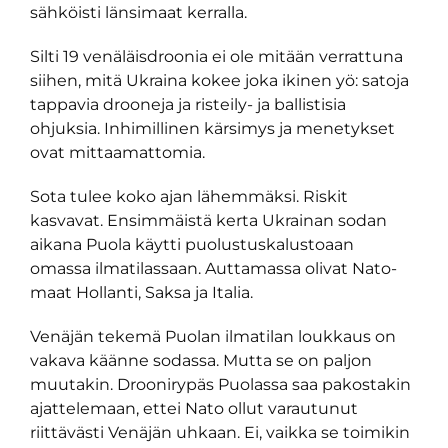
sähköisti länsimaat kerralla.
Silti 19 venäläisdroonia ei ole mitään verrattuna
siihen, mitä Ukraina kokee joka ikinen yö: satoja
tappavia drooneja ja risteily- ja ballistisia
ohjuksia. Inhimillinen kärsimys ja menetykset
ovat mittaamattomia.
Sota tulee koko ajan lähemmäksi. Riskit
kasvavat. Ensimmäistä kerta Ukrainan sodan
aikana Puola käytti puolustuskalustoaan
omassa ilmatilassaan. Auttamassa olivat Nato-
maat Hollanti, Saksa ja Italia.
Venäjän tekemä Puolan ilmatilan loukkaus on
vakava käänne sodassa. Mutta se on paljon
muutakin. Droonirypäs Puolassa saa pakostakin
ajattelemaan, ettei Nato ollut varautunut
riittävästi Venäjän uhkaan. Ei, vaikka se toimikin