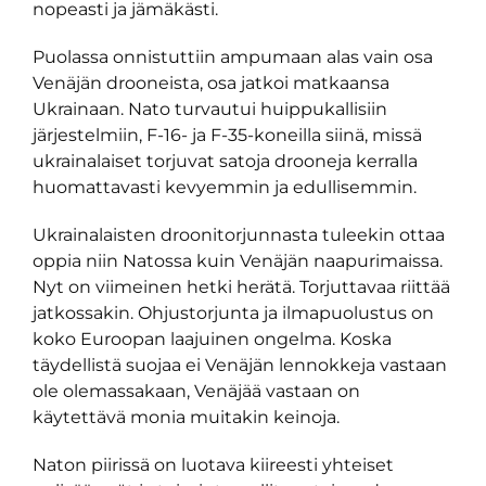
nopeasti ja jämäkästi.
Puolassa onnistuttiin ampumaan alas vain osa
Venäjän drooneista, osa jatkoi matkaansa
Ukrainaan. Nato turvautui huippukallisiin
järjestelmiin, F-16- ja F-35-koneilla siinä, missä
ukrainalaiset torjuvat satoja drooneja kerralla
huomattavasti kevyemmin ja edullisemmin.
Ukrainalaisten droonitorjunnasta tuleekin ottaa
oppia niin Natossa kuin Venäjän naapurimaissa.
Nyt on viimeinen hetki herätä. Torjuttavaa riittää
jatkossakin. Ohjustorjunta ja ilmapuolustus on
koko Euroopan laajuinen ongelma. Koska
täydellistä suojaa ei Venäjän lennokkeja vastaan
ole olemassakaan, Venäjää vastaan on
käytettävä monia muitakin keinoja.
Naton piirissä on luotava kiireesti yhteiset