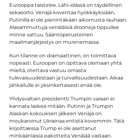
Eurooppa taistelee. Lähi-idässä on täydellinen
sekasorto. Venäjä koventaa hyökkäyksiään,
Putinilla ei ole pienintäkään aikomusta rauhaan.
Alasammuttuja venäläisiä drooneja tippuilee
minne sattuu. Sääntöperusteinen
maailmanjärjestys on murenemassa.
Kun tilanne on dramaattinen, on toimittava
nopeasti. Euroopan on opittava olemaan yhtä
mieltä, otettava vastuu omasta
tulevaisuudestaan ja turvallisuudestaan. Aikaa
jahkailulle ei yksinkertaisesti enää ole.
Yhdysvaltain presidentti Trumpin varaan ei
kannata laskea mitään. Putinin ja Trumpin
Alaskan kokouksen jälkeen Venäjä on
moukaroinut Ukrainaa entistä kovemmin. Tätä
kirjoittaessa Trump ei ole asettanut
minkäänlaisia pakotteita Venäjää vastaan.