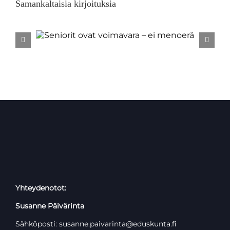
Samankaltaisia kirjoituksia
ara –
Unkari
vap
Yhteydenotot:
Susanne Päivärinta
Sähköposti: susanne.paivarinta@eduskunta.fi