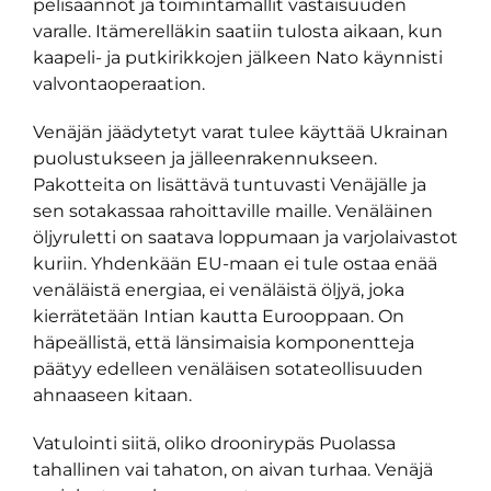
pelisäännöt ja toimintamallit vastaisuuden
varalle. Itämerelläkin saatiin tulosta aikaan, kun
kaapeli- ja putkirikkojen jälkeen Nato käynnisti
valvontaoperaation.
Venäjän jäädytetyt varat tulee käyttää Ukrainan
puolustukseen ja jälleenrakennukseen.
Pakotteita on lisättävä tuntuvasti Venäjälle ja
sen sotakassaa rahoittaville maille. Venäläinen
öljyruletti on saatava loppumaan ja varjolaivastot
kuriin. Yhdenkään EU-maan ei tule ostaa enää
venäläistä energiaa, ei venäläistä öljyä, joka
kierrätetään Intian kautta Eurooppaan. On
häpeällistä, että länsimaisia komponentteja
päätyy edelleen venäläisen sotateollisuuden
ahnaaseen kitaan.
Vatulointi siitä, oliko droonirypäs Puolassa
tahallinen vai tahaton, on aivan turhaa. Venäjä