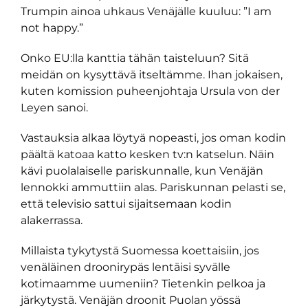
Trumpin ainoa uhkaus Venäjälle kuuluu: ”I am
not happy.”
Onko EU:lla kanttia tähän taisteluun? Sitä
meidän on kysyttävä itseltämme. Ihan jokaisen,
kuten komission puheenjohtaja Ursula von der
Leyen sanoi.
Vastauksia alkaa löytyä nopeasti, jos oman kodin
päältä katoaa katto kesken tv:n katselun. Näin
kävi puolalaiselle pariskunnalle, kun Venäjän
lennokki ammuttiin alas. Pariskunnan pelasti se,
että televisio sattui sijaitsemaan kodin
alakerrassa.
Millaista tykytystä Suomessa koettaisiin, jos
venäläinen droonirypäs lentäisi syvälle
kotimaamme uumeniin? Tietenkin pelkoa ja
järkytystä. Venäjän droonit Puolan yössä