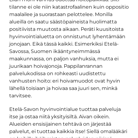
tilanne ei ole niin katastrofaalinen kuin oppositio
maalailee ja suorastaan pelottelee. Monilla
alueilla on saatu säästöpaineista huolimatta
positiivista muutosta aikaan. Peräti kuusitoista
hyvinvointialuetta on onnistunut lyhentämään
jonojaan. Eikä tässä kaikki. Esimerkiksi Etelä-
Savossa, Suomen ikääntyneimmässä
maakunnassa, on paljon vanhuksia, mutta ei
juurikaan hoivajonoja. Pappilanrannan
palvelukodissa on rohkeasti uudistettu
vanhusten hoito: eri hoivamuodot ovat hyvin
lähellä toisiaan ja hoivaa saa juuri sen, minkä
tarvitsee.
Etelä-Savon hyvinvointialue tuottaa palveluja
itse ja ostaa niitä yksityisiltä. Aivan oikein.
Alueiden ensisijainen tehtävä on järjestää
palvelut, ei tuottaa kaikkia itse! Siellä omalääkäri