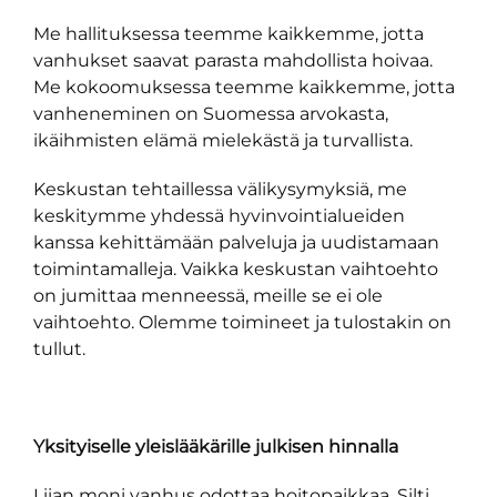
Me hallituksessa teemme kaikkemme, jotta
vanhukset saavat parasta mahdollista hoivaa.
Me kokoomuksessa teemme kaikkemme, jotta
vanheneminen on Suomessa arvokasta,
ikäihmisten elämä mielekästä ja turvallista.
Keskustan tehtaillessa välikysymyksiä, me
keskitymme yhdessä hyvinvointialueiden
kanssa kehittämään palveluja ja uudistamaan
toimintamalleja. Vaikka keskustan vaihtoehto
on jumittaa menneessä, meille se ei ole
vaihtoehto. Olemme toimineet ja tulostakin on
tullut.
Yksityiselle yleislääkärille julkisen hinnalla
Liian moni vanhus odottaa hoitopaikkaa. Silti