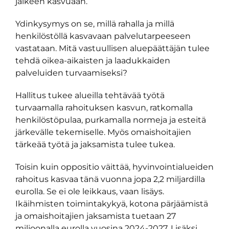
jälkeen kasvuaan.
Ydinkysymys on se, millä rahalla ja millä
henkilöstöllä kasvavaan palvelutarpeeseen
vastataan. Mitä vastuullisen aluepäättäjän tulee
tehdä oikea-aikaisten ja laadukkaiden
palveluiden turvaamiseksi?
Hallitus tukee alueilla tehtävää työtä
turvaamalla rahoituksen kasvun, ratkomalla
henkilöstöpulaa, purkamalla normeja ja esteitä
järkevälle tekemiselle. Myös omaishoitajien
tärkeää työtä ja jaksamista tulee tukea.
Toisin kuin oppositio väittää, hyvinvointialueiden
rahoitus kasvaa tänä vuonna jopa 2,2 miljardilla
eurolla. Se ei ole leikkaus, vaan lisäys.
Ikäihmisten toimintakykyä, kotona pärjäämistä
ja omaishoitajien jaksamista tuetaan 27
miljoonalla eurolla vuosina 2024-2027. Lisäksi