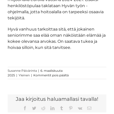
henkilöstöpulaa taklataan Hyvän työn -
ohjelmalla, jotta hoitoalalla on tarpeeksi osaavia
tekijöitä.
Hyvä vanhuus tarkoittaa sitä, että jokainen
seniorimme saa elää oman näköistään elämää ja
kokee olevansa arvokas. On saatava tukea ja
hoivaa silloin, kun sitä tarvitsee.
Susanne Päivärinta
|
6. maaliskuuta
artikkelissa
2025
|
Yleinen
|
Kommentit pois päältä
Vaalipelottelua
vanhusten
kustannuksella
Jaa kirjoitus haluamallasi tavalla!
Facebook
Twitter
Reddit
LinkedIn
Tumblr
Pinterest
Vk
Sähköposti