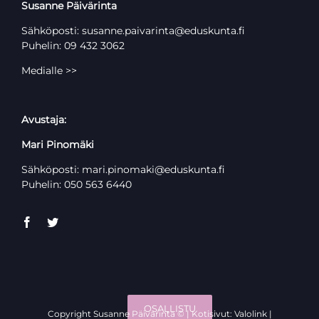
Susanne Päivärinta
Sähköposti: susanne.paivarinta@eduskunta.fi
Puhelin: 09 432 3062
Medialle >>
Avustaja:
Mari Pinomäki
Sähköposti: mari.pinomaki@eduskunta.fi
Puhelin: 050 563 6440
OSALLISTU
Copyright Susanne Päivärinta © |
Kotisivut: Valolink
|