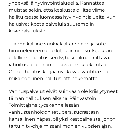
yhdeksällä hyvinvointialueella. Kannattaa
muistaa sekin, että keskusta oli itse viime
hallituksessa luomassa hyvinvointialueita, kun
halusivat koota palveluja suurempiin
kokonaisuuksiin.
Tilanne kalliine vuokralääkäreineen ja sote-
himmeleineen on ollut juuri niin surkea kuin
edellinen hallitus sen kyhäsi – ilman riittävää
rahoitusta ja ilman riittävää henkilökuntaa.
Orpon hallitus korjaa nyt kovaa vauhtia sitä,
mikä edellinen hallitus jätti tekemättä.
Vanhuspalvelut eivät suinkaan ole kriisiytyneet
tämän hallituksen aikana. Päinvastoin.
Toimittajana työskennellessäni
vanhustenhoidon retuperä, suorastaan
kansallinen häpeä, oli yksi kestoaiheista, johon
tartuin tv-ohjelmissani monien vuosien ajan.