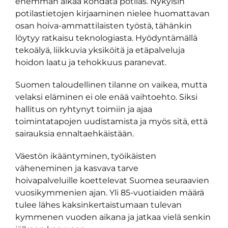
enemmän aikaa kohdata potilas. Nykyisin
potilastietojen kirjaaminen nielee huomattavan
osan hoiva-ammattilaisten työstä, tähänkin
löytyy ratkaisu teknologiasta. Hyödyntämällä
tekoälyä, liikkuvia yksiköitä ja etäpalveluja
hoidon laatu ja tehokkuus paranevat.
Suomen taloudellinen tilanne on vaikea, mutta
velaksi eläminen ei ole enää vaihtoehto. Siksi
hallitus on ryhtynyt toimiin ja ajaa
toimintatapojen uudistamista ja myös sitä, että
sairauksia ennaltaehkäistään.
Väestön ikääntyminen, työikäisten
väheneminen ja kasvava tarve
hoivapalveluille koettelevat Suomea seuraavien
vuosikymmenien ajan. Yli 85-vuotiaiden määrä
tulee lähes kaksinkertaistumaan tulevan
kymmenen vuoden aikana ja jatkaa vielä senkin