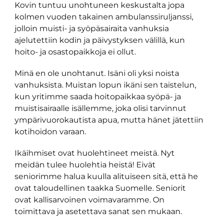
Kovin tuntuu unohtuneen keskustalta jopa
kolmen vuoden takainen ambulanssiruljanssi,
jolloin muisti- ja syöpäsairaita vanhuksia
ajelutettiin kodin ja päivystyksen välillä, kun
hoito- ja osastopaikkoja ei ollut.
Minä en ole unohtanut. Isäni oli yksi noista
vanhuksista. Muistan lopun ikäni sen taistelun,
kun yritimme saada hoitopaikkaa syöpä- ja
muistisairaalle isällemme, joka olisi tarvinnut
ympärivuorokautista apua, mutta hänet jätettiin
kotihoidon varaan.
Ikäihmiset ovat huolehtineet meistä. Nyt
meidän tulee huolehtia heistä! Eivät
seniorimme halua kuulla alituiseen sitä, että he
ovat taloudellinen taakka Suomelle. Seniorit
ovat kallisarvoinen voimavaramme. On
toimittava ja asetettava sanat sen mukaan.