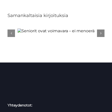
Samankaltaisia kirjoituksia
ara –
Unkari
vap
Yhteydenotot: