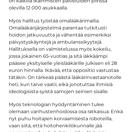
on kaikilla ikäihmisten palveluiden piirissä
olevilla 12 000 asukkaalla.
Myös hallitus työstää omalääkärimallia.
Omalääkärijärjestelmä parantaa tutkitusti
hoidon jatkuvuutta ja vähentää esimerkiksi
päivystyskäyntejä ja ambulanssikyytejä.
Hallituksella on valmistelussa myös kokeilu,
jossa jokainen 65-vuotias ja sitä iäkkäämpi
pääsee yksityiselle yleislääkärille julkisen eli 28
euron hinnalla. Ikävää, että oppositio vastustaa
tätäkin. On tärkeää päästä lääkärinvastaanotolle
heti, kun tarve vaatii, eikä jonotuttaa ihmisiä
ideologisista syistä samojen seinien sisälle.
Myös teknologian hyödyntäminen tulee
olemaan vanhustenhoidossa osa ratkaisua. Enkä
nyt puhu hoitajien korvaamisesta roboteilla,
vaan siitä, että hoitohenkilökunnalle jää